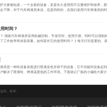
护大家都知道，一个全新的设备，若是长久使用而不注重维护和保养，那
会下降，对于汽车烤漆房来说，也是同样的，在我们使用汽车烤漆房的时
使用时间？
？ 湖南汽车烤漆房采用机械控制，节省空间，使用方便。同时可以强制
了工作效率和涂装质量。如何延长它的使用时间？ 1.每天打扫是要的。
理
漆房是一种给设备表面进行喷漆染色并烘干的设备，它不但能对设备起到
户解决了喷漆呛、烤漆温度低的工作环境。下面就让广振的小编给大家介
、
益阳
、
株洲
、