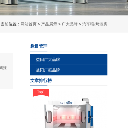
当前位置：
网站首页
>
产品展示
>
广大品牌
>
汽车喷/烤漆房
栏目管理
益阳广大品牌
烤漆
益阳广振品牌
文章排行榜
Top1