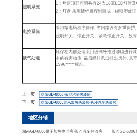
1：烤房顶部照明共有24支18瓦LED灯管及
照明系统
2：灯盘 采用镀锌板焊制而成，经喷塑处
,
采用微电脑程序操作
主回路设有多重保护
电控系统
照明开关、停止开关、紧急停止开关、故障
环保柜内前处理
采用玻璃纤维过滤毡进行漆
废气处理
中的有害物质, 朂后经排风口排出房外, 从
1996******标准。
上一页：
益阳GD-8006-长沙汽车烤漆房
下一页：
益阳GD-6005纳米加热烤漆房-长沙汽车烤漆房
地区分销
湖南GD-6006量子加热中巴房-长沙汽车烤漆房
长沙GD-60