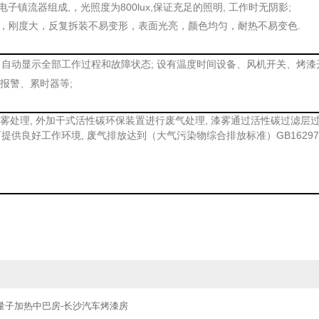
电子镇流器组成,，光照度为800lux,保证充足的照明, 工作时无阴影;
理，刚度大，反复拆装不易变形，表面光亮，颜色均匀，耐热不易变色.
风机开关、
,
自动显示全部工作过程和故障状态
;
设有温度时间设备、
烤漆
;
报警、累时器等
, 外加干式活性碳环保装置进行废气处理, 漆雾通过活性碳过滤层
雾处理
而提供良好工作环境, 废气排放达到（大气污染物综合排放标准）GB16297
06量子加热中巴房-长沙汽车烤漆房