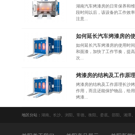
湖南汽车烤漆房的日常保养和维
段时间以后，该设备的工作效率
注意...
如何延长汽车烤漆房的
如何延长汽车烤漆房的使用时间
和面漆，加快了工作节奏，提高
次...
烤漆房的结构及工作原
烤漆房的结构及工作原理长沙烤
作用，而且还能保护物品，给用
烤漆...
地区分站：
湖南
、
长沙
、
浏阳
、
常德
、
衡阳
、
娄底
、
邵阳
、
湘潭