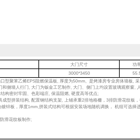
大门尺寸
功
3000*3450
55.
口型聚苯乙烯EPS阻燃保温板, 厚度为50mm, 是烤漆房专业房体墙板, 
和侧墙人行门, 大门为钣金工艺制作, 大门、侧门上均设置玻璃观察窗, 
体结构密封牢固、色彩端庄, 保温阻燃, 硬度高等优点;
具成型拼装结构, 配置钢结构支架, 上铺承重2排地格栅
3排防滑花纹板，
，
为热镀锌板，厚度1mm,拼装式结构可根据安装场地随机调换， 机组可选择
 防滑花纹板制作;