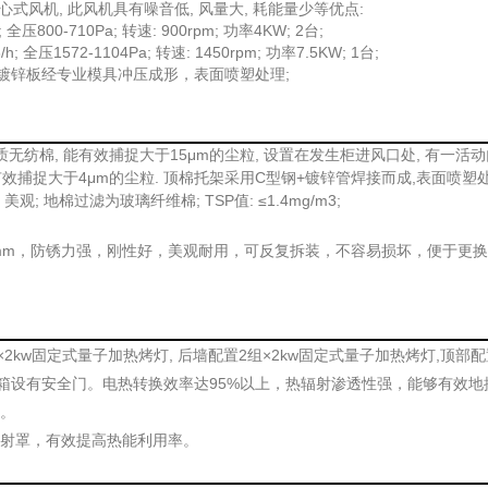
式风机, 此风机具有噪音低, 风量大, 耗能量少等优点:
全压800-710Pa; 转速: 900rpm; 功率4KW; 2台;
 全压1572-1104Pa; 转速: 1450rpm; 功率7.5KW; 1台;
;
镀锌板经专业模具冲压成形，表面喷塑处理
质无纺棉, 能有效捕捉大于15μm的尘粒, 设置在发生柜进风口处, 有一活
 有效捕捉大于4μm的尘粒. 顶棉托架采用C型钢+镀锌管焊接而成,表面喷塑
; 地棉过滤为玻璃纤维棉; TSP值: ≤1.4mg/m3;
、美观
2mm，防锈力强，刚性好，美观耐用，可反复拆装，不容易损坏，便于更
2kw固定式量子加热烤灯, 后墙配置2组×2kw固定式量子加热烤灯,
顶部配
每箱设有安全门。电热转换效率达95%以上，热辐射渗透性强，能够有效地
射。
钢反射罩，有效提高热能利用率。