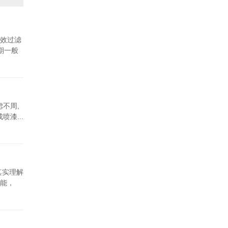
效过滤
期一般
不周,
漆...
其实理解
能，