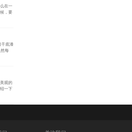
么在一
候，要
烘干底漆
虽然每
美观的
绍一下