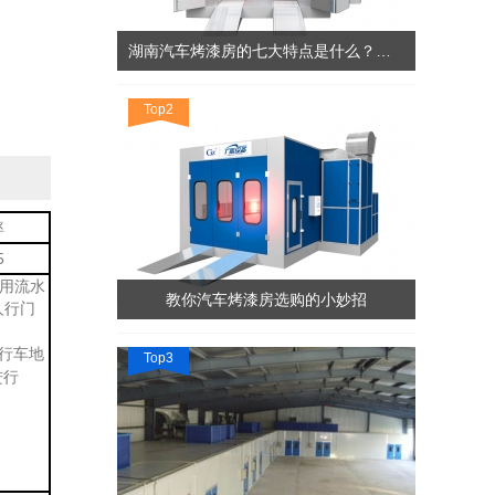
湖南汽车烤漆房的七大特点是什么？广振机电告诉您！
Top2
率
5
采用流水
教你汽车烤漆房选购的小妙招
人行门
行车地
Top3
进行