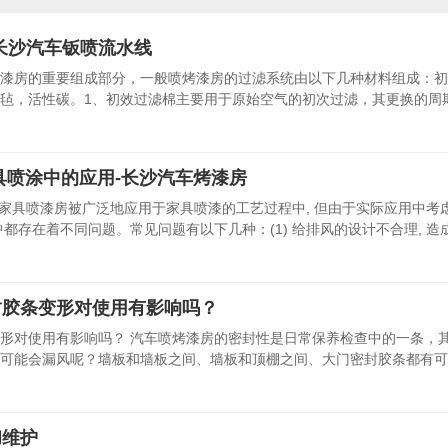
长沙汽车钣喷流水线
漆房的重要组成部分，一般喷烤漆房的过滤系统由以下几种材料组成：初
毡，活性碳。1、初效过滤棉主要用于原始空气的初次过滤，其更换的周
具喷涂中的应用-长沙汽车烤漆房
,家具喷漆房被广泛地应用于家具喷漆的工艺过程中, 但由于实际应用中考虑
都存在着不同问题。常见问题有以下几种：(1) 给排风的设计不合理, 造成喷
封胶条变形对使用有影响吗？
形对使用有影响吗？ 汽车喷烤漆房的密封性是日常保养检查中的一条，
可能会漏风呢？墙板和墙板之间、墙板和顶棚之间、大门密封胶条都有可
和维护