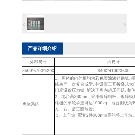
产品详细介绍
外型尺寸
内尺寸
8500*5700*4200
8400*4100*3500
1、房体的内外板均为彩色喷涂渗锌钢板, 插
线生产一次复合成型, 并设置三开折叠式大门
, 解决了房内超压问题, 整
门扇设置压力锁
2、地台高280mm, 采用镀锌钢板、镀锌模
格栅的单轮承重
1000kg，地台侧板
可达
房体系统
左、右、后三面放置;
3、上车坡: 配套2
900mm宽的整上车坡,
件