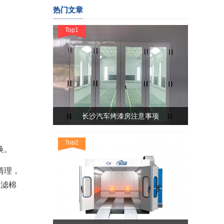
热门文章
Top1
长沙汽车烤漆房注意事项
Top2
换。
清理，
口滤棉