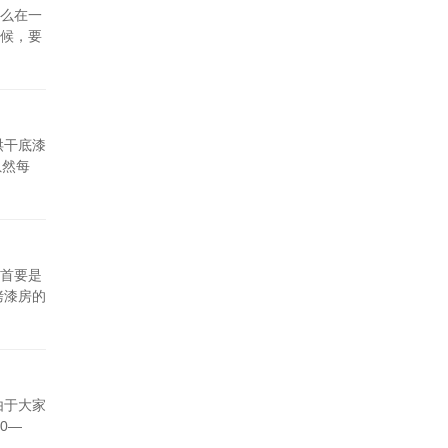
么在一
候，要
烘干底漆
虽然每
首要是
烤漆房的
由于大家
0—