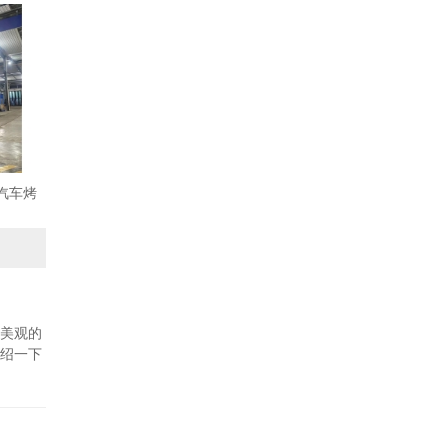
沙汽车烤
美观的
绍一下