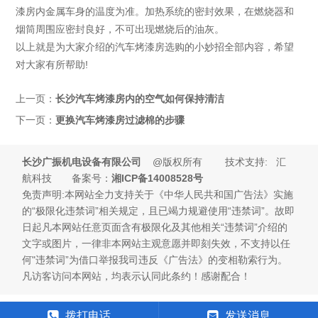
漆房内金属车身的温度为准。加热系统的密封效果，在燃烧器和
烟筒周围应密封良好，不可出现燃烧后的油灰。
以上就是为大家介绍的汽车烤漆房选购的小妙招全部内容，希望
对大家有所帮助!
上一页：
长沙汽车烤漆房内的空气如何保持清洁
下一页：
更换汽车烤漆房过滤棉的步骤
长沙广振机电设备有限公司
@版权所有 技术支持: 汇
航科技 备案号：
湘ICP备14008528号
免责声明:本网站全力支持关于《中华人民共和国广告法》实施
的“极限化违禁词”相关规定，且已竭力规避使用“违禁词”。故即
日起凡本网站任意页面含有极限化及其他相关“违禁词”介绍的
文字或图片，一律非本网站主观意愿并即刻失效，不支持以任
何"违禁词”为借口举报我司违反《广告法》的变相勒索行为。
凡访客访问本网站，均表示认同此条约！感谢配合！
拨打电话
发送消息