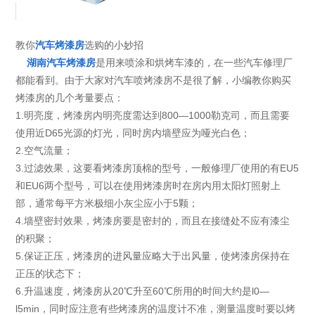
教你
汽车烤漆房
选购的小妙招
湖南汽车烤漆房
是用来喷涂和烘烤车漆的，在一些汽车修理厂
都能看到。由于大家对汽车喷烤漆房不是很了解，小编教你购买
烤漆房的几个考量要点：
1.明亮度，烤漆房内明亮度需达到800—1000勒克司，而且需要
使用近D65光源的灯光，同时房内墙壁应为哑光白色；
2.空气流量；
3.过滤效果，这要看烤漆房顶棉的型号，一般修理厂使用的有EU5
和EU6两个型号，可以在使用烤漆房时在房内用太阳灯照射上
部，通常每平方米极细小灰尘应小于5颗；
4.墙壁密封效果，烤漆房要是密封的，而且在接缝处不应有漆尘
的积聚；
5.保证正压，烤漆房的进风量应略大于出风量，使烤漆房保持在
正压的状态下；
6.升温速度，烤漆房从20℃升至60℃所用的时间大约是l0—
l5min，同时应注意有些烤漆房的温度计不准，测量温度时要以烤