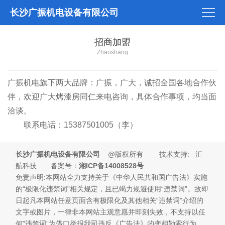
长沙广振机电设备有限公司
招商加盟
Zhaoshang
广振机电旗下两大品牌：广振，广大，诚招全国各地合作伙
伴，欢迎广大烤漆房同仁来电咨询，具体合作事项，均当面
洽谈。
联系电话：15387501005（李）
长沙广振机电设备有限公司
@版权所有 技术支持: 汇
航科技 备案号：
湘ICP备14008528号
免责声明:本网站全力支持关于《中华人民共和国广告法》实施
的“极限化违禁词”相关规定，且已竭力规避使用“违禁词”。故即
日起凡本网站任意页面含有极限化及其他相关“违禁词”介绍的
文字或图片，一律非本网站主观意愿并即刻失效，不支持以任
何"违禁词”为借口举报我司违反《广告法》的变相勒索行为。