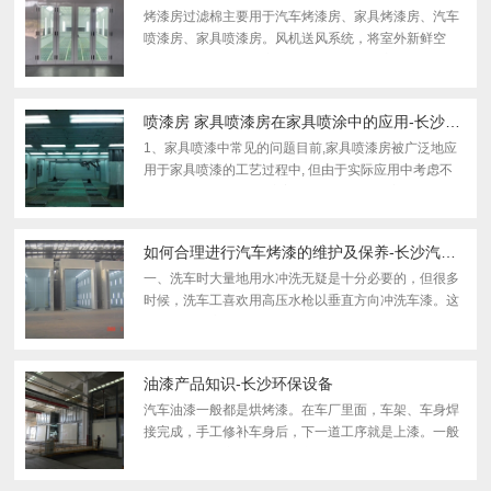
烤漆房过滤棉主要用于汽车烤漆房、家具烤漆房、汽车
喷漆房、家具喷漆房。风机送风系统，将室外新鲜空
气，通过进风口烤漆房过滤棉、顶棚烤漆房过滤棉进行
除尘后，由风机送入厂房内，迫使厂房内的空气形成正
压，确保车...
喷漆房 家具喷漆房在家具喷涂中的应用-长沙汽车烤漆房
1、家具喷漆中常见的问题目前,家具喷漆房被广泛地应
用于家具喷漆的工艺过程中, 但由于实际应用中考虑不
周, 以及净化技术的不完善,各企业中都存在着不同问
题。常见问题有以下几种：(1) 给排风的设计不合理, 造
成喷漆...
如何合理进行汽车烤漆的维护及保养-长沙汽车打磨房
一、洗车时大量地用水冲洗无疑是十分必要的，但很多
时候，洗车工喜欢用高压水枪以垂直方向冲洗车漆。这
种情况下，高压水一样可能对油漆造成损坏。还有，洗
车的地方用洗衣粉冒充专用洗车液也很常见。这些损伤
虽然一次...
油漆产品知识-长沙环保设备
汽车油漆一般都是烘烤漆。在车厂里面，车架、车身焊
接完成，手工修补车身后，下一道工序就是上漆。一般
来说，首先是底漆。将白皮车身浸入糖浆般的漆槽，取
出烘干底漆；然后送入无尘车间，用静电喷漆工艺喷上