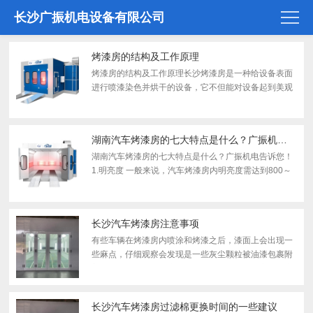
长沙广振机电设备有限公司
烤漆房的结构及工作原理
烤漆房的结构及工作原理长沙烤漆房是一种给设备表面
进行喷漆染色并烘干的设备，它不但能对设备起到美观
的作用，而且还能保护物品，给用户解决了喷漆呛、烤
漆温度低的工作环境。下面就让广振的小编给大家介绍
一下烤漆...
湖南汽车烤漆房的七大特点是什么？广振机电告诉您！
湖南汽车烤漆房的七大特点是什么？广振机电告诉您！
1.明亮度 一般来说，汽车烤漆房内明亮度需达到800～
loo0勒克司，而且需要使用接近D65光源的灯光，同时
房内墙壁应为哑光白色。2.空气流量 汽车烤漆房内的空
气由...
长沙汽车烤漆房注意事项
有些车辆在烤漆房内喷涂和烤漆之后，漆面上会出现一
些麻点，仔细观察会发现是一些灰尘颗粒被油漆包裹附
着在漆面上。当出现这种情况时，就说明烤漆房内的空
气中含有大量的灰尘。(1)进入烤漆房的空气是污染物的
主要来...
长沙汽车烤漆房过滤棉更换时间的一些建议