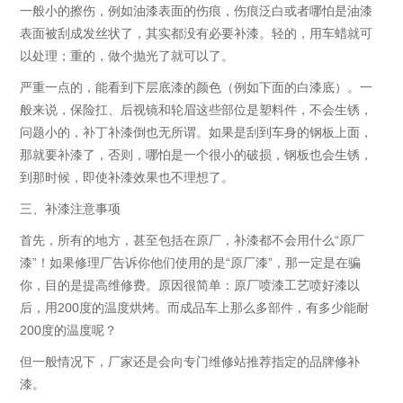
一般小的擦伤，例如油漆表面的伤痕，伤痕泛白或者哪怕是油漆
表面被刮成发丝状了，其实都没有必要补漆。轻的，用车蜡就可
以处理；重的，做个抛光了就可以了。
严重一点的，能看到下层底漆的颜色（例如下面的白漆底）。一
般来说，保险扛、后视镜和轮眉这些部位是塑料件，不会生锈，
问题小的，补丁补漆倒也无所谓。如果是刮到车身的钢板上面，
那就要补漆了，否则，哪怕是一个很小的破损，钢板也会生锈，
到那时候，即使补漆效果也不理想了。
三、补漆注意事项
首先，所有的地方，甚至包括在原厂，补漆都不会用什么“原厂
漆”！如果修理厂告诉你他们使用的是“原厂漆”，那一定是在骗
你，目的是提高维修费。原因很简单：原厂喷漆工艺喷好漆以
后，用200度的温度烘烤。而成品车上那么多部件，有多少能耐
200度的温度呢？
但一般情况下，厂家还是会向专门维修站推荐指定的品牌修补
漆。