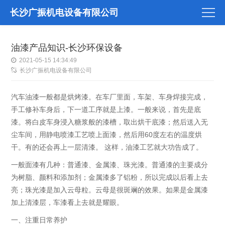
长沙广振机电设备有限公司
油漆产品知识-长沙环保设备
2021-05-15 14:34:49
长沙广振机电设备有限公司
汽车油漆一般都是烘烤漆。在车厂里面，车架、车身焊接完成，
手工修补车身后，下一道工序就是上漆。一般来说，首先是底
漆。将白皮车身浸入糖浆般的漆槽，取出烘干底漆；然后送入无
尘车间，用静电喷漆工艺喷上面漆，然后用60度左右的温度烘
干。有的还会再上一层清漆。 这样，油漆工艺就大功告成了。
一般面漆有几种：普通漆、金属漆、珠光漆。普通漆的主要成分
为树脂、颜料和添加剂；金属漆多了铝粉，所以完成以后看上去
亮；珠光漆是加入云母粒。云母是很斑斓的效果。如果是金属漆
加上清漆层，车漆看上去就是耀眼。
一、注重日常养护