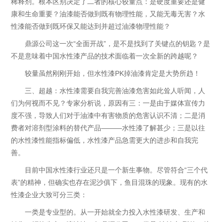
稀释剂。根本区别决定了二者的核心较量点：是硬度重要还是健
康和生命重要？油漆能否做到既有物理性能，又能无毒无害？水
性漆能否做到既环保又能达到并超过油漆物理性能？
鼎源公司这一次“全面开战”，是不是找到了关键点的钥匙？是
不是意味着中国水性漆产品的技术面临着一次全新的跨越呢？
较量虽然刚刚开始，但水性漆PK掉油漆肯定是大势所趋！
三、超越：水性漆需要自我完善油漆危害如此耸人听闻，人
们为何视而不见？专家分析说，原因有三：一是由于媒体宣传力
度不强，导致人们对于油漆中有害物质的危害认识不清；二是消
费者对溶剂型涂料的替代产品———水性漆了解甚少；三是以往
的水性漆性能指标偏低，水性漆产品急需更大的进步和自我完
善。
目前中国水性漆行业还只是一个新生事物。尽管符合“三个代
表”的精神，但确实也存在泥沙俱下，鱼目混珠的现象。现有的水
性漆企业大致可分三类：
一类是专业型的。从一开始就全力投入水性漆研发、生产和