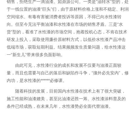
销售，拒绝生产一滴油漆。如鼎源公司。一类是“油转水”型的，处
于一线位置的油漆“巨头”们，由于原材料价格上涨和不稳定、利润
空间缩水、有毒有害被消费者投诉等原因，不得已向水性漆转
向。但至今无法平衡油漆和水性漆在市场的销售矛盾。三是“水
货”型的，看准了水性漆的市场空间，抱着投机心态，不肯在技术
研发上投入，采取使用廉价原材料方式，以低价水性漆产品冲击
低端市场，获取短期利益。结果频频发生质量问题，给水性漆这
一“新生儿”带来很多负面影响。
由此可见，水性漆行业的成长和发展不仅要与油漆正面较
量，而且也需要与自己的落后和缺陷作斗争，“攘外必先安内”，修
内功，是水性漆的******必修课。
随着科技的发展，目前国内水性漆在技术上有了很大突破，
施工性能和油漆媲美，甚至比油漆还胜一筹。水性漆涂料普及的
条件已经成熟，在未来几年，水性漆势必全面代替油漆。