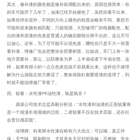
其次，修补漆的颜色都是修补前调配出来的。原因也很简单：你
的车可能开了几年了，油漆已经开始褪色了，虽然你看不出来。
如果你停在室外，不同的方向上褪色的程度会略有不同。要想尽
可能和原来颜色相匹配，只能现调，大型修理厂的电脑配色，配
出的漆和原漆的色差是普通人的确实眼睛分辨不出的，这点尽可
以放心。还有，为了尽可能不出现色差，哪性你只是不大一块需
要补漆，维修厂也会把整块全部重析喷。比如说，车门上有一块
地方需要补，那么，以防擦条为界，上半扇或者下半扇全喷。这
样，如果有很小的一点点色差也就不容易看出来。这样也不难理
解为什么保险左前方擦花了，整条保险杠都要喷漆的道理了，到
时就不能说维修厂宰客了。
四、较量：水性漆PK油性漆，孰是孰非？
鼎源公司技术总监高毅分析说：“水性漆和油漆的正面较量将
是一个很漫长很艰难的过程，二者较量不仅在技术层面，还在社
会责任感层面”。
绿博牌、科美牌水性漆自称有六大优点：可以喝，真正环
保；无气味，即刷即住，尤其是冬天可封闭装修；不燃烧，安全