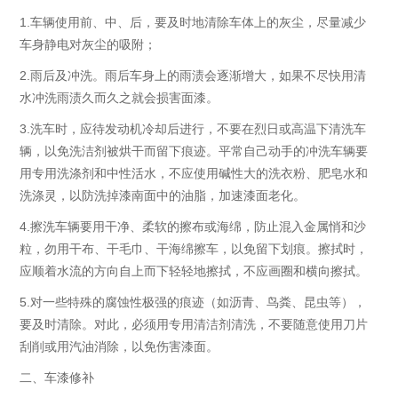
1.车辆使用前、中、后，要及时地清除车体上的灰尘，尽量减少
车身静电对灰尘的吸附；
2.雨后及冲洗。雨后车身上的雨渍会逐渐增大，如果不尽快用清
水冲洗雨渍久而久之就会损害面漆。
3.洗车时，应待发动机冷却后进行，不要在烈日或高温下清洗车
辆，以免洗洁剂被烘干而留下痕迹。平常自己动手的冲洗车辆要
用专用洗涤剂和中性活水，不应使用碱性大的洗衣粉、肥皂水和
洗涤灵，以防洗掉漆南面中的油脂，加速漆面老化。
4.擦洗车辆要用干净、柔软的擦布或海绵，防止混入金属悄和沙
粒，勿用干布、干毛巾、干海绵擦车，以免留下划痕。擦拭时，
应顺着水流的方向自上而下轻轻地擦拭，不应画圈和横向擦拭。
5.对一些特殊的腐蚀性极强的痕迹（如沥青、鸟粪、昆虫等），
要及时清除。对此，必须用专用清洁剂清洗，不要随意使用刀片
刮削或用汽油消除，以免伤害漆面。
二、车漆修补