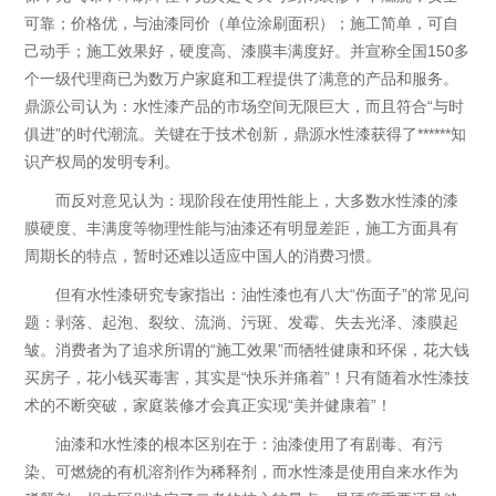
可靠；价格优，与油漆同价（单位涂刷面积）；施工简单，可自
己动手；施工效果好，硬度高、漆膜丰满度好。并宣称全国150多
个一级代理商已为数万户家庭和工程提供了满意的产品和服务。
鼎源公司认为：水性漆产品的市场空间无限巨大，而且符合“与时
俱进”的时代潮流。关键在于技术创新，鼎源水性漆获得了******知
识产权局的发明专利。
而反对意见认为：现阶段在使用性能上，大多数水性漆的漆
膜硬度、丰满度等物理性能与油漆还有明显差距，施工方面具有
周期长的特点，暂时还难以适应中国人的消费习惯。
但有水性漆研究专家指出：油性漆也有八大“伤面子”的常见问
题：剥落、起泡、裂纹、流淌、污斑、发霉、失去光泽、漆膜起
皱。消费者为了追求所谓的“施工效果”而牺牲健康和环保，花大钱
买房子，花小钱买毒害，其实是“快乐并痛着”！只有随着水性漆技
术的不断突破，家庭装修才会真正实现“美并健康着”！
油漆和水性漆的根本区别在于：油漆使用了有剧毒、有污
染、可燃烧的有机溶剂作为稀释剂，而水性漆是使用自来水作为