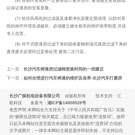
(6) 在制作安装时一定要按设计要求去作, 避免随意更改图纸,
以保证漆房的安装质量。
(7) 给排风系统的过滤器及漆雾净化器要定期清理, 以防对系
统的操作环境造成破坏。必须建立健全相关的维护保养制度,并设
专人负责。
(8) 对干式喷漆房过滤下来的固体废物和湿式漆房过滤下来的
废渣废水必需经过妥善处理,避免二次污染。
上一页：
长沙汽车烤漆房过滤棉更换时间的一些建议
下一页：
如何合理进行汽车烤漆的维护及保养-长沙汽车打磨房
长沙广振机电设备有限公司
@版权所有 技术支持: 汇
航科技 备案号：
湘ICP备14008528号
免责声明:本网站全力支持关于《中华人民共和国广告法》实施
的“极限化违禁词”相关规定，且已竭力规避使用“违禁词”。故即
日起凡本网站任意页面含有极限化及其他相关“违禁词”介绍的
文字或图片，一律非本网站主观意愿并即刻失效，不支持以任