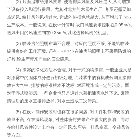
(2) 片面追求给排风效果, 使给排风风量及风压过大,从而增加
了设备投入和运行费用。尤其对北方的木器生产厂, 冬季还需要加
热送风, 给排风的风机过大, 造成的热损也就越大, 从而增加了企业
生产成本。一般说来, 在设计计算时,吸口风速要求控制在0.05m/s,
送风出口的风速控制在0.35m/s,以此选择风机的机型。
(3) 喷漆房的照明布局不合理、对应的照度不够, 不能给喷漆
提供良好的工作环境, 还有一些企业在漆房的照明上不采用防爆的
灯具,给生产带来严重的安全隐患。
(4) 漆雾的净化方法不合理, 对于干式的喷漆房, 一般企业只是
对漆雾中的固体成分进行初级处理, 而漆雾中的有机成分则直接排
放在大气中, 排放的标准根本不达标, 对环境造成一定的污染。而
对于湿式喷漆房, 一些企业也只是通过水幕把漆雾水洗下来, 废渣
清理后的废水直接排放掉, 对水土造成二次污染。
(5) 在设计制作安装时也存在很多问题, 对工件制作和安装的
质量不高, 存在漏风现象, 对整体密封效果产生很大的影响。同时
在给排风管件设计上也有一定问题,如弯头、排风伞罩、变径风管
等方面。