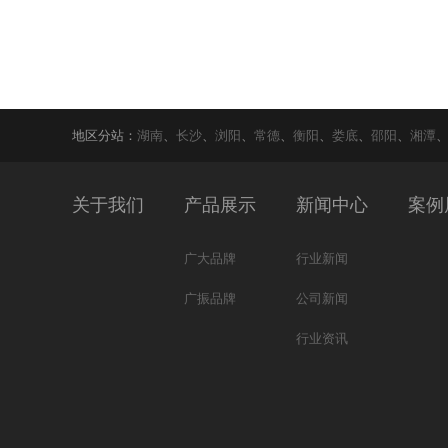
地区分站：
湖南
、
长沙
、
浏阳
、
常德
、
衡阳
、
娄底
、
邵阳
、
湘潭
关于我们
产品展示
新闻中心
案例
广大品牌
行业新闻
广振品牌
公司新闻
行业资讯