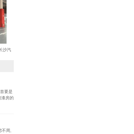
-长沙汽
首要是
烤漆房的
不周,