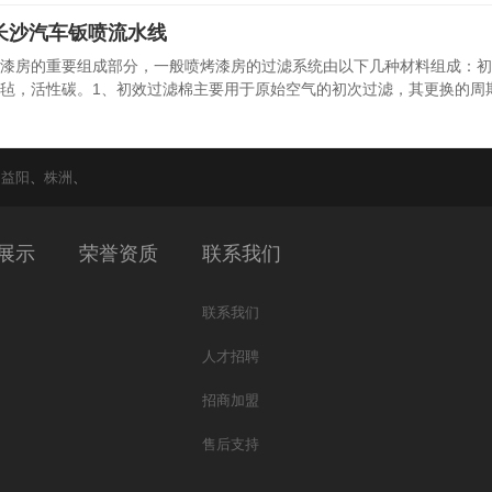
长沙汽车钣喷流水线
漆房的重要组成部分，一般喷烤漆房的过滤系统由以下几种材料组成：初
毡，活性碳。1、初效过滤棉主要用于原始空气的初次过滤，其更换的周
、
益阳
、
株洲
、
展示
荣誉资质
联系我们
联系我们
人才招聘
招商加盟
售后支持