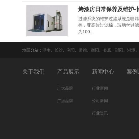
烤漆房日常保养及维护-
过滤系统的维护过滤系统是喷烤
棉，亚高效过滤棉，玻璃丝过滤
为100...
地区分站：
湖南
、
长沙
、
浏阳
、
常德
、
衡阳
、
娄底
、
邵阳
、
湘潭
关于我们
产品展示
新闻中心
案例
广大品牌
行业新闻
广振品牌
公司新闻
行业资讯