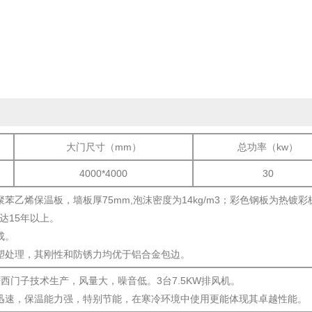
大门尺寸（mm）
总功率（kw）
4000*4000
30
苯乙烯保温板，墙板厚75mm,泡沫密度为14kg/m3；彩色钢板为热镀彩
达15年以上。
成。
喷塑处理，其刚性和防锈力均优于铝合金包边。
引进西门子技术生产，风量大，噪音低。3台7.5KW排风机。
别迅速，保温能力强，特别节能，在寒冷环境中使用更能体现其卓越性能。