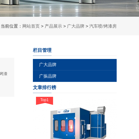
当前位置：
网站首页
>
产品展示
>
广大品牌
>
汽车喷/烤漆房
栏目管理
广大品牌
烤漆
广振品牌
文章排行榜
Top1