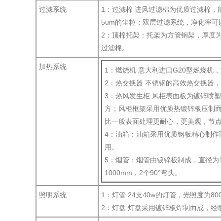
过滤系统
1：过滤棉 进风过滤棉为优质过滤棉，
5um的尘粒；双层过滤系统，净化率可
2：顶棉托架：托架为方管钢架，厚度为
过滤棉。
加热系统
1：燃烧机 意大利进口G20型燃烧机
2：热交换器 不锈钢的高效热交换器，
3：热风发生柜 风柜表面板为镀锌喷
方；风柜框架采用优质热镀锌板压制
比一般表面处理更耐心，更美观，节
4：油箱：油箱采用优质钢板精心制作
用。
5：烟管：烟管由镀锌板制成，直径为1
1000mm，2个90°弯头。
照明系统
1：灯管 24支40w的灯管，光照度为800
2：灯盘 灯盘采用镀锌板焊制而成，