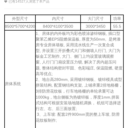
已有14527人浏览了本产品
外型尺寸
内尺寸
大门尺寸
功率
8500*5700*4200
8400*4100*3500
3000*3450
55.5
1、房体的内外板均为彩色喷涂渗锌钢板, 插口型
聚苯乙烯EPS阻燃保温板, 厚度为50mm, 是烤漆
房专业房体墙板, 采用流水线生产一次复合成
型, 并设置三开折叠式大门和侧墙人行门, 大门为
钣金工艺制作, 大门、侧门上均设置玻璃观察
窗, 人行门
, 解决了房内超压问
门扇设置压力锁
题, 整体结构密封牢固、色彩端庄, 保温阻燃, 硬度
高等优点;
2、地台高280mm, 采用镀锌钢板、镀锌模具成型
房体系统
拼装结构, 配置钢结构支架, 上铺承重2排地格栅
，
3排防滑花纹板，行车地格栅的单轮承重
可达
1000kg，地台侧板为热镀锌板，厚度1mm,拼装
式结构可根据安装场地随机调换， 机组可选择进
行左、右、后三面放置;
3、上车坡: 配套2
900mm宽的整上车坡, 防滑
件
花纹板制作;