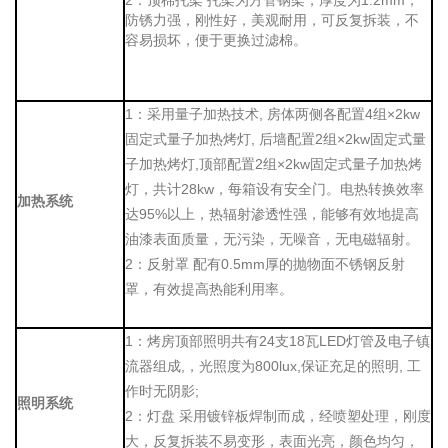
防锈力强，刚性好，美观耐用，可反复拆装，不
容易损坏，便于更换过滤棉。
1：采用量子加热技术, 房体两侧各配置4组×2kw
固定式量子加热烤灯, 后墙配置2组×2kw固定式量
子加热烤灯,
顶部配置2组×2kw固定式量子加热
烤
灯，
共计28kw，每箱设有安全门。电热转换效率
加热系统
达95%以上，热辐射渗透性强，能够有效地提高
油漆表面质量，无污染，无噪音，无电磁辐射。
2：反射罩 配有0.5mm厚的抛物面不锈钢反射
罩，有效提高热能利用率。
1：烤房顶部照明共有24支18瓦LED灯管及电子镇
流器组成,，光照度为800lux,保证充足的照明, 工
作时无阴影;
照明系统
2：灯盘 采用镀锌板焊制而成，经喷塑处理，刚度
大，反复拆装不易变形，表面光亮，颜色均匀，