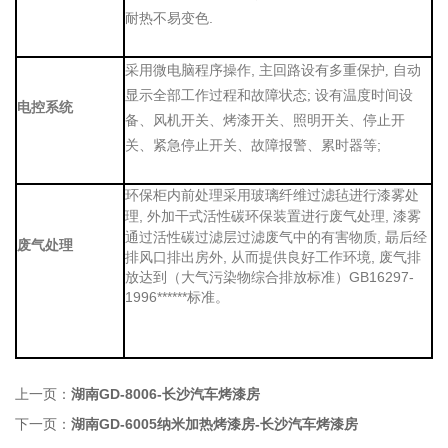
耐热不易变色.
,
采用微电脑程序操作
主回路设有多重保护
,
自动
显示全部工作过程和故障状态
;
设有温度时间设
电控系统
风机开关、
备、
烤漆开关、照明开关、停止开
;
关、紧急停止开关、故障报警、累时器等
环保柜内前处理
采用玻璃纤维过滤毡进行漆雾处
, 外加干式活性碳环保装置进行废气处理, 漆雾
理
通过活性碳过滤层过滤废气中的有害物质, 朂后经
废气处理
排风口排出房外, 从而提供良好工作环境, 废气排
放达到（大气污染物综合排放标准）GB16297-
1996******标准。
上一页：
湖南GD-8006-长沙汽车烤漆房
下一页：
湖南GD-6005纳米加热烤漆房-长沙汽车烤漆房