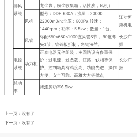
龙尘袋，粉尘收集箱，活性炭，风机）
排风
系统
型号：DDF-630A；流量：20000-
江功恒
风机
22000m
3
/h;全压：600Pa;转速：
康机电
1440rpm；功率：5.5kw；数量：1台。
标配650×650×1000直风管3节， 90度弯
长沙广
风管
头1节，镀锌板折制，角钢法兰。
振
正泰电器元件组装，主回路设有多重保
电控
护：过电流、过负载、短路、缺相等保
长沙广
动力柜
系统
护。控制箱具有精度高、功能先进、操作
振
方便、安全可靠、高雅大方等优点
总功
烤漆房功率6.5kw
率
上一页：
没有了…
下一页：
没有了…