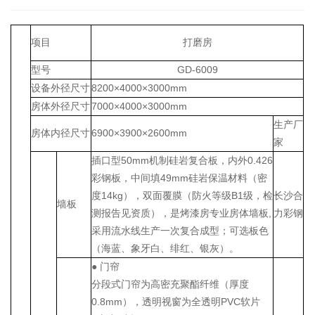
项目
打磨房
型号
GD-6009
设备外径尺寸
8200×4000×3000mm
房体外径尺寸
7000×4000×3000mm
生产厂
房体内径尺寸
6900×3900×2600mm
家
插口型
50mm机制
硅岩复合
板，内外0.426
彩钢板，中间填
49mm硅岩
保温材料（密
度14kg），双面覆膜（
防火等级B1级，检
长沙合
墙板
测报告见资质
）
，是烤漆房专业房体墙板,
力彩钢
采用流水线生产一次复合成型；可选板色
（海蓝、象牙白、绯红、银灰）。
● 门帘
分段式门帘为高密充聚酯纤维（厚度
0.8mm），透明视窗为全透明PVC软片