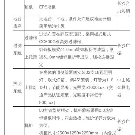
长沙合
顶板
EPS墙板
力彩钢
地台
无地台，平地，条件允许建议地面开槽，
底座
采用地沟排风
过滤布置在静压室顶部，采用板式形式，
过滤棉
CC600G亚高效过滤棉。
过滤
长沙广
镀锌板横梁δ1.0mm镀锌板折弯成型，纵
系统
振
上托架
梁δ1.0mm镀锌板折弯成型，螺栓连接固
定
在房体的顶侧部两侧安装32支18瓦照明
灯，欧式灯箱， 斜45°安装，灯管为ＬＥ
中山铭
照明
上排灯
Ｄ灯，节能显著；光照度≥1000Lux（交
金棋电
系统
通产品认证规范，光照度不得低于
器
800Lux）.
50方管型材框架，机柜蒙板采用0.8热镀
锌钢板制作，四面活板，维护保养分极为
长沙广
机柜
方便。
振
机柜尺寸:2500×1250×2250mm.（内含尼