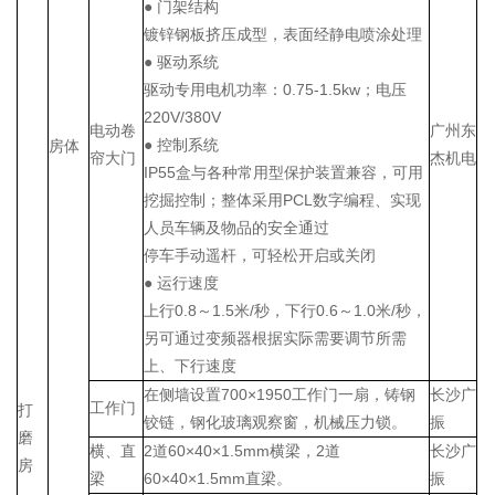
● 门架结构
镀锌钢板挤压成型，表面经静电喷涂处理
● 驱动系统
驱动专用电机功率：0.75-1.5kw；电压
220V/380V
电动卷
广州东
● 控制系统
房体
帘大门
杰机电
IP55盒与各种常用型保护装置兼容，可用
挖掘控制；整体采用PCL数字编程、实现
人员车辆及物品的安全通过
停车手动遥杆，可轻松开启或关闭
● 运行速度
上行0.8～1.5米/秒，下行0.6～1.0米/秒，
另可通过变频器根据实际需要调节所需
上、下行速度
在侧墙设置700×1950工作门一扇，
铸钢
长沙广
工作门
打
铰链，钢化玻璃观察窗，机械压力锁。
振
磨
横、直
2道60×40×1.5mm横梁，2道
长沙广
房
梁
60×40×1.5mm直梁。
振