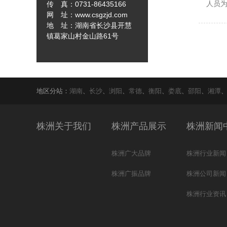
人员为.
传 真：0731-86435166
网 址：www.csgzjd.com
地 址：湖南省长沙县开慧
镇葛家山村金山路61号
地区分站：
湖南
、
长沙
、
浏阳
、
常德
、
衡阳
、
娄底
、
邵阳
、
湘潭
株洲关于我们
株洲产品展示
株洲新闻
株洲广大品牌
株洲行业新闻
株洲广振品牌
株洲公司新闻
株洲行业资讯