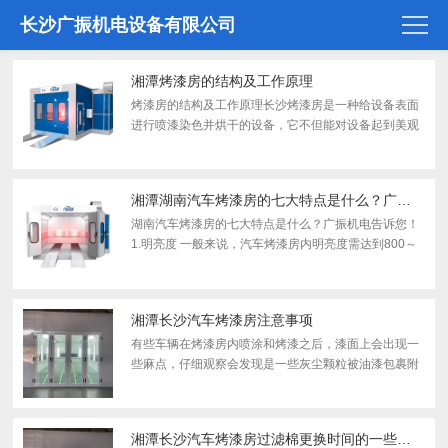
长沙广振机电设备有限公司
湘潭烤漆房的结构及工作原理
烤漆房的结构及工作原理长沙烤漆房是一种给设备表面
进行喷漆染色并烘干的设备，它不但能对设备起到美观
的作用，而且还能保护物品，给用户解决了喷漆呛、烤
漆温度低的工作环境。下面就让广振的小编给大家介绍
一下烤漆...
湘潭湖南汽车烤漆房的七大特点是什么？广振机电告诉您！
湖南汽车烤漆房的七大特点是什么？广振机电告诉您！
1.明亮度 一般来说，汽车烤漆房内明亮度需达到800～
loo0勒克司，而且需要使用接近D65光源的灯光，同时
房内墙壁应为哑光白色。2.空气流量 汽车烤漆房内的空
气由...
湘潭长沙汽车烤漆房注意事项
有些车辆在烤漆房内喷涂和烤漆之后，漆面上会出现一
些麻点，仔细观察会发现是一些灰尘颗粒被油漆包裹附
着在漆面上。当出现这种情况时，就说明烤漆房内的空
气中含有大量的灰尘。(1)进入烤漆房的空气是污染物的
主要来...
湘潭长沙汽车烤漆房过滤棉更换时间的一些建议