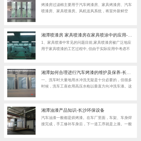
烤漆房过滤棉主要用于汽车烤漆房、家具烤漆房、汽车
喷漆房、家具喷漆房。风机送风系统，将室外新鲜空
气，通过进风口烤漆房过滤棉、顶棚烤漆房过滤棉进行
除尘后，由风机送入厂房内，迫使厂房内的空气形成正
压，确保车...
湘潭喷漆房 家具喷漆房在家具喷涂中的应用-长沙汽车烤漆房
1、家具喷漆中常见的问题目前,家具喷漆房被广泛地应
用于家具喷漆的工艺过程中, 但由于实际应用中考虑不
周, 以及净化技术的不完善,各企业中都存在着不同问
题。常见问题有以下几种：(1) 给排风的设计不合理, 造
成喷漆...
湘潭如何合理进行汽车烤漆的维护及保养-长沙汽车打磨房
一、洗车时大量地用水冲洗无疑是十分必要的，但很多
时候，洗车工喜欢用高压水枪以垂直方向冲洗车漆。这
种情况下，高压水一样可能对油漆造成损坏。还有，洗
车的地方用洗衣粉冒充专用洗车液也很常见。这些损伤
虽然一次...
湘潭油漆产品知识-长沙环保设备
汽车油漆一般都是烘烤漆。在车厂里面，车架、车身焊
接完成，手工修补车身后，下一道工序就是上漆。一般
来说，首先是底漆。将白皮车身浸入糖浆般的漆槽，取
出烘干底漆；然后送入无尘车间，用静电喷漆工艺喷上