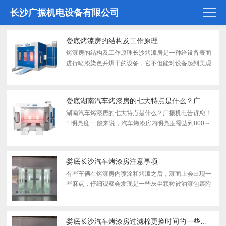
长沙广振机电设备有限公司
娄底烤漆房的结构及工作原理
烤漆房的结构及工作原理长沙烤漆房是一种给设备表面
进行喷漆染色并烘干的设备，它不但能对设备起到美观
的作用，而且还能保护物品，给用户解决了喷漆呛、烤
漆温度低的工作环境。下面就让广振的小编给大家介绍
一下烤漆...
娄底湖南汽车烤漆房的七大特点是什么？广振机电告诉您！
湖南汽车烤漆房的七大特点是什么？广振机电告诉您！
1.明亮度 一般来说，汽车烤漆房内明亮度需达到800～
loo0勒克司，而且需要使用接近D65光源的灯光，同时
房内墙壁应为哑光白色。2.空气流量 汽车烤漆房内的空
气由...
娄底长沙汽车烤漆房注意事项
有些车辆在烤漆房内喷涂和烤漆之后，漆面上会出现一
些麻点，仔细观察会发现是一些灰尘颗粒被油漆包裹附
着在漆面上。当出现这种情况时，就说明烤漆房内的空
气中含有大量的灰尘。(1)进入烤漆房的空气是污染物的
主要来...
娄底长沙汽车烤漆房过滤棉更换时间的一些建议