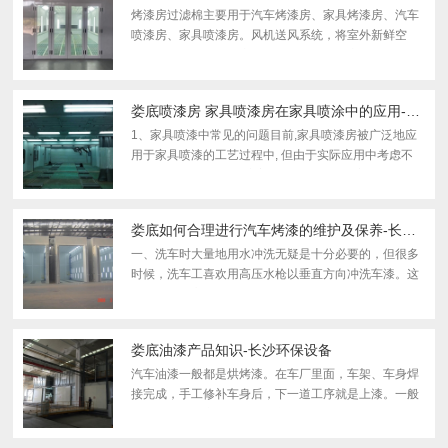
烤漆房过滤棉主要用于汽车烤漆房、家具烤漆房、汽车
喷漆房、家具喷漆房。风机送风系统，将室外新鲜空
气，通过进风口烤漆房过滤棉、顶棚烤漆房过滤棉进行
除尘后，由风机送入厂房内，迫使厂房内的空气形成正
压，确保车...
娄底喷漆房 家具喷漆房在家具喷涂中的应用-长沙汽车烤漆房
1、家具喷漆中常见的问题目前,家具喷漆房被广泛地应
用于家具喷漆的工艺过程中, 但由于实际应用中考虑不
周, 以及净化技术的不完善,各企业中都存在着不同问
题。常见问题有以下几种：(1) 给排风的设计不合理, 造
成喷漆...
娄底如何合理进行汽车烤漆的维护及保养-长沙汽车打磨房
一、洗车时大量地用水冲洗无疑是十分必要的，但很多
时候，洗车工喜欢用高压水枪以垂直方向冲洗车漆。这
种情况下，高压水一样可能对油漆造成损坏。还有，洗
车的地方用洗衣粉冒充专用洗车液也很常见。这些损伤
虽然一次...
娄底油漆产品知识-长沙环保设备
汽车油漆一般都是烘烤漆。在车厂里面，车架、车身焊
接完成，手工修补车身后，下一道工序就是上漆。一般
来说，首先是底漆。将白皮车身浸入糖浆般的漆槽，取
出烘干底漆；然后送入无尘车间，用静电喷漆工艺喷上